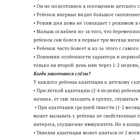
• Он не подготовлен к посещению детского с
• Ребенок впервые видит большое скоплени
• Режим дня дома не совпадает с режимом в 
• Малыш ослаблен из-за того, что беременно
ребенок сам болел в первые три месяца жизни
• Ребенок часто болеет и из-за этого с самог
• Повлияли особенности характера и нервной
только на второй день или через 1-2 недели,
Когда закончатся слёзы? 
У каждого ребенка адаптация к детскому саду
• При легкой адаптации (2-4 недели) ребено
начина . ет сам заходить в группу, слушатьс
 • При адаптации средней тяжести (1-2 месяца) от слез и истерик малыша приходится отвлекать воспитателю. В течение нескольких недель стресс 
может вызывать у ребенка не свойственные е
интереса, ухудшение иммунитета. Но к концу
• Тяжелая адаптация может длиться от 2 меся