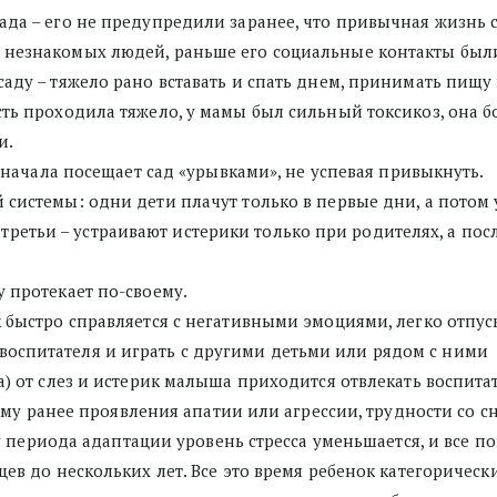
ада – его не предупредили заранее, что привычная жизнь с
е незнакомых людей, раньше его социальные контакты был
саду – тяжело рано вставать и спать днем, принимать пищу 
сть проходила тяжело, у мамы был сильный токсикоз, она 
. 
о начала посещает сад «урывками», не успевая привыкнуть. 
 системы: одни дети плачут только в первые дни, а потом 
 третьи – устраивают истерики только при родителях, а посл
 протекает по-своему. 
к быстро справляется с негативными эмоциями, легко отпуск
я воспитателя и играть с другими детьми или рядом с ними
му ранее проявления апатии или агрессии, трудности со с
 периода адаптации уровень стресса уменьшается, и все по
цев до нескольких лет. Все это время ребенок категорически