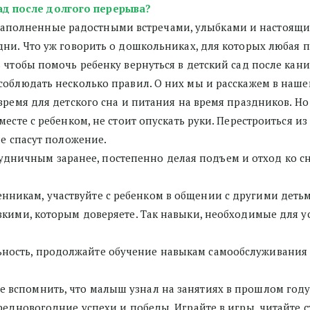
ад после долгого перерыва? 
 наполненные радостными встречами, улыбками и настоящи
ни. Что уж говорить о дошкольниках, для которых любая п
 чтобы помочь ребенку вернуться в детский сад после кан
соблюдать несколько правил. О них мы и расскажем в наш
время для детского сна и питания на время праздников. Но 
есте с ребенком, не стоит опускать руки. Перестроиться из
е спасут положение. 
удничным заранее, постепенно делая подъем и отход ко сну
енникам, участвуйте с ребенком в общении с другими детьми
зкими, которым доверяете. Так навыки, необходимые для 
льность, продолжайте обучение навыкам самообслуживания 
е вспомнить, что малыш узнал на занятиях в прошлом году.
редновогодние успехи и победы. Играйте в игры, читайте с