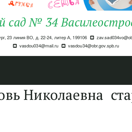
й сад № 34 Василеостро
ург
,
23 линия ВО, д. 22-24, литер А
,
199106
zav.sad034vo@obr
vasdou034@mail.ru
vasdou34@obr.gov.spb.ru
овь Николаевна ст