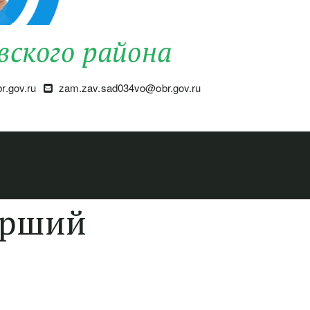
вского района
.gov.ru
zam.zav.sad034vo@obr.gov.ru
арший