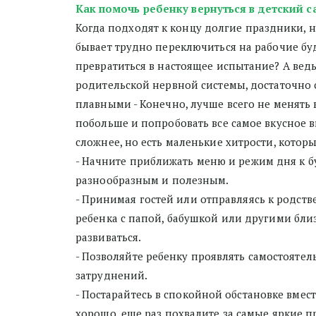
Как помочь ребенку вернуться в детский с
Когда подходят к концу долгие праздники,
бывает трудно переключиться на рабочие буд
превратиться в настоящее испытание? А ведь
родительской нервной системы, достаточно 
плавными - Конечно, лучше всего не менять 
побольше и попробовать все самое вкусное вм
сложнее, но есть маленькие хитрости, которы
- Начните приближать меню и режим дня к б
разнообразным и полезным. 
- Принимая гостей или отправляясь к родств
ребенка с папой, бабушкой или другими бли
развиваться. 
- Позволяйте ребенку проявлять самостояте
затруднений. 
- Постарайтесь в спокойной обстановке вмест
хорошо, еще раз похвалите за самые яркие п