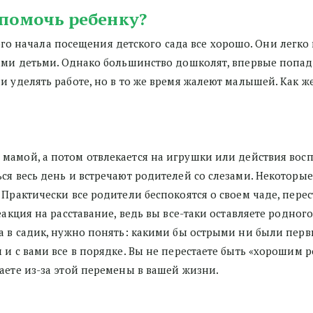
к помочь ребенку?
го начала посещения детского сада все хорошо. Они легко и
ими детьми. Однако большинство дошколят, впервые попада
и уделять работе, но в то же время жалеют малышей. Как ж
 с мамой, а потом отвлекается на игрушки или действия восп
ся весь день и встречают родителей со слезами. Некоторые
 Практически все родители беспокоятся о своем чаде, пере
еакция на расставание, ведь вы все-таки оставляете родног
а в садик, нужно понять: какими бы острыми ни были первы
и с вами все в порядке. Вы не перестаете быть «хорошим ро
аете из-за этой перемены в вашей жизни. 