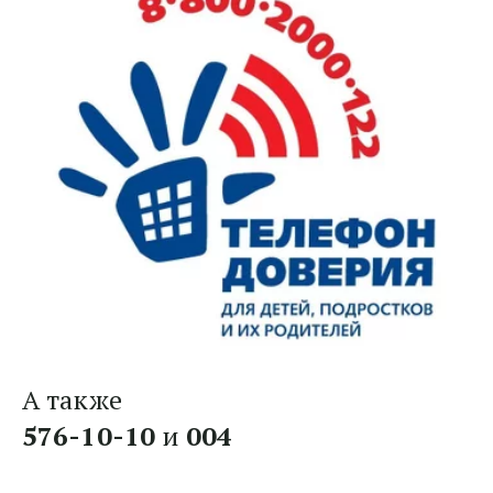
А также
576-10-10
 и 
004