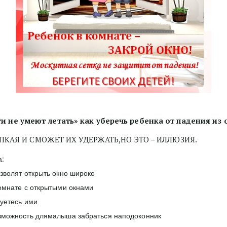
и не умеют летать» как уберечь ребенка от падения из
ПКАЯ И СМОЖЕТ ИХ УДЕРЖАТЬ,НО ЭТО – ИЛЛЮЗИЯ.
а:
зволят открыть окно широко
комнате с открытыми окнами
зуетесь ими
озможность длямалыша забраться наподоконник