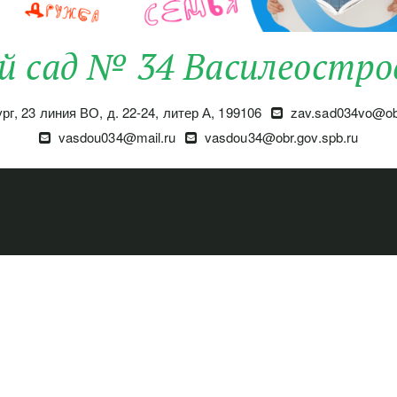
й сад № 34 Василеостро
ург
,
23 линия ВО, д. 22-24, литер А
,
199106
zav.sad034vo@obr
vasdou034@mail.ru
vasdou34@obr.gov.spb.ru