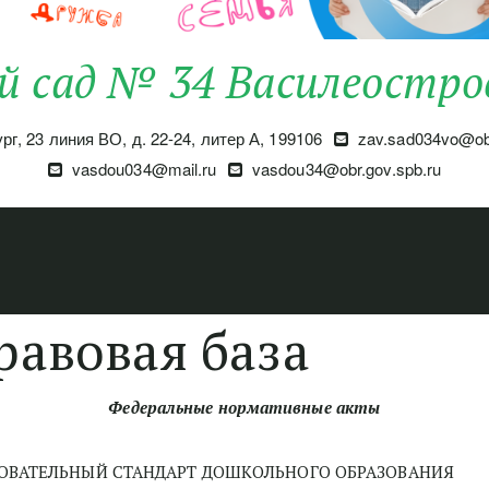
й сад № 34 Василеостро
ург
,
23 линия ВО, д. 22-24, литер А
,
199106
zav.sad034vo@obr
vasdou034@mail.ru
vasdou34@obr.gov.spb.ru
равовая база
Федеральные нормативные акты
ЗОВАТЕЛЬНЫЙ СТАНДАРТ ДОШКОЛЬНОГО ОБРАЗОВАНИЯ